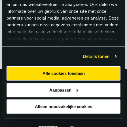
field service engineers. Dat geeft jou
en om ons websiteverkeer te analyseren. Ook delen we
informatie over uw gebruik van onze site met onze
keuze uit sectoren, regio’s en werkgevers
partners voor social media, adverteren en analyse. Deze
en daarmee een sterke
partners kunnen deze gegevens combineren met andere
onderhandelingspositie.
informatie die u aan ze heeft verstrekt of die ze hebben
verzameld op basis van uw gebruik van hun services. U
gaat akkoord met onze cookies als u onze website blijft
gebruiken.
Details tonen
Alle cookies toestaan
Uitstekend!
Aanpassen
4.6
uit 5 van
163
Google Reviews.
Alleen noodzakelijke cookies