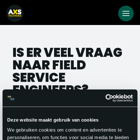
IS ER VEEL VRAAG
NAAR FIELD
SERVICE
ENGINEERS?
Ja, en de vraag groeit. Installaties
worden complexer en klanten
Deze website maakt gebruik van cookies
verwachten snelle service. Bedrijven
We gebruiken cookies om content en advertenties te
investeren daarom blijvend in goede
personaliseren, om functies voor social media te bieden