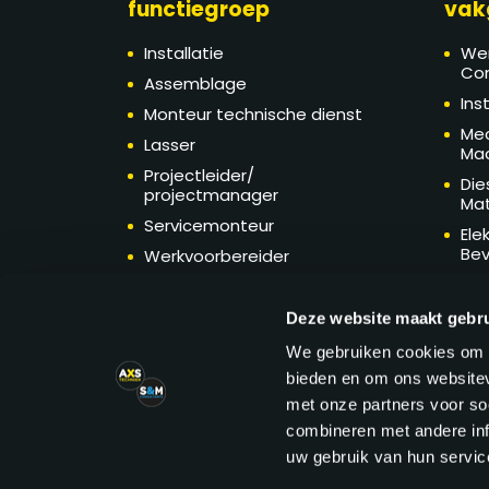
functiegroep
vak
Installatie
We
Con
Assemblage
Ins
Monteur technische dienst
Mec
Lasser
Ma
Projectleider/
Die
projectmanager
Mat
Servicemonteur
Ele
Bev
Werkvoorbereider
Tec
Engineering
Ma
Technische sales
Deze website maakt gebru
Technische inkoop
We gebruiken cookies om c
Verspaning
bieden en om ons websitev
met onze partners voor so
combineren met andere inf
uw gebruik van hun service