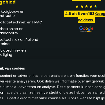
gebied
rktuigbouw en
4.6
uit 5 van
163
Goog
structie
Reviews.
tallatietechniek en HVAC
hatronica en
chinebouw
seltechniek en Rollend
eriaal
ktrotechniek en
eiliging
hnische Dienst en
intenance
ik van cookies
ontent en advertenties te personaliseren, om functies voor soci
erkeer te analyseren. Ook delen we informatie over uw gebruik 
cial media, adverteren en analyse. Deze partners kunnen deze
ormatie die u aan ze heeft verstrekt of die ze hebben verzameld
s. U gaat akkoord met onze cookies als u onze website blijft ge