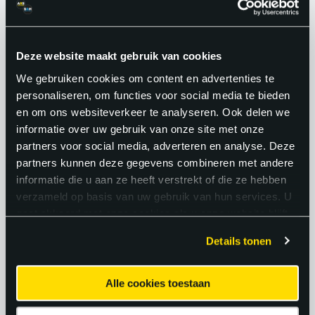
wensen en achtergrond. Om dieper
hierop in te gaan nodigen wij je uit voor
een persoonlijk gesprek bij ons op
Deze website maakt gebruik van cookies
kantoor. Wij willen jou echt leren kennen
We gebruiken cookies om content en advertenties te
personaliseren, om functies voor social media te bieden
en goed weten wat wel en natuurlijk ook
en om ons websiteverkeer te analyseren. Ook delen we
wat niet bij jou past.
informatie over uw gebruik van onze site met onze
partners voor social media, adverteren en analyse. Deze
partners kunnen deze gegevens combineren met andere
Vervolgens gaan we een aantal
informatie die u aan ze heeft verstrekt of die ze hebben
kennismakingsgesprekken inplannen bij
verzameld op basis van uw gebruik van hun services. U
onze opdrachtgevers. Als dit bevalt van
gaat akkoord met onze cookies als u onze website blijft
gebruiken.
beide kanten zorgen we voor een mooi
Details tonen
aanbod. Spreekt dit je aan? Gefeliciteerd
met je nieuwe baan!
Alle cookies toestaan