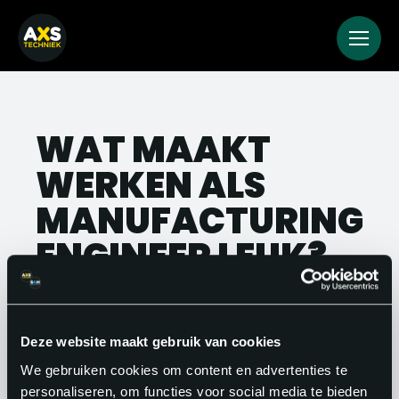
WAT MAAKT
WERKEN ALS
MANUFACTURING
ENGINEER LEUK?
Je ziet het resultaat van je werk direct
terug op de werkvloer. Een verbeterd
Deze website maakt gebruik van cookies
proces, minder uitval, een soepelere
We gebruiken cookies om content en advertenties te
opstart: dat zijn tastbare resultaten.
personaliseren, om functies voor social media te bieden