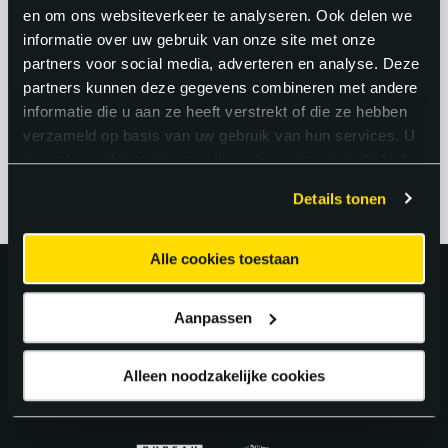
Bovendien combineer je data-analyse
en om ons websiteverkeer te analyseren. Ook delen we
informatie over uw gebruik van onze site met onze
met praktische uitvoering, wat het werk
partners voor social media, adverteren en analyse. Deze
intellectueel uitdagend maakt en nooit
partners kunnen deze gegevens combineren met andere
eentonig.
informatie die u aan ze heeft verstrekt of die ze hebben
verzameld op basis van uw gebruik van hun services. U
gaat akkoord met onze cookies als u onze website blijft
gebruiken.
Details tonen
Alle cookies toestaan
Uitstekend!
Aanpassen
4.6
uit 5 van
163
Google Reviews.
Alleen noodzakelijke cookies