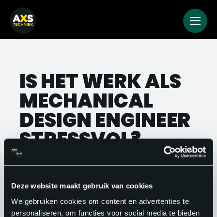
IS HET WERK ALS
MECHANICAL
DESIGN ENGINEER
STRESSVOL?
Het werk kent deadlines en technische
uitdagingen, maar is over het algemeen
Deze website maakt gebruik van cookies
goed te beheren. Goede werkgevers
We gebruiken cookies om content en advertenties te
zorgen voor een heldere planning en
personaliseren, om functies voor social media te bieden