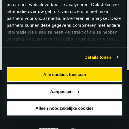
voldoende resources. De intellectuele
en om ons websiteverkeer te analyseren. Ook delen we
informatie over uw gebruik van onze site met onze
uitdaging van het werk maakt het voor
partners voor social media, adverteren en analyse. Deze
veel engineers juist energiek en
partners kunnen deze gegevens combineren met andere
motiverend.
informatie die u aan ze heeft verstrekt of die ze hebben
verzameld op basis van uw gebruik van hun services. U
gaat akkoord met onze cookies als u onze website blijft
gebruiken.
Details tonen
Alle cookies toestaan
Uitstekend!
Aanpassen
4.6
uit 5 van
163
Google Reviews.
Alleen noodzakelijke cookies