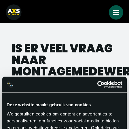
IS ER VEEL VRAAG
NAAR
MONTAGEMEDEWER
Ja, de vraag naar
montagemedewerkers is groot. In de
industrie, bouw en installatietechniek is
Deze website maakt gebruik van cookies
er een structureel tekort aan
We gebruiken cookies om content en advertenties te
personaliseren, om functies voor social media te bieden
vakbekwame montagemedewerkers. Dat
en om ons websiteverkeer te analyseren. Ook delen we