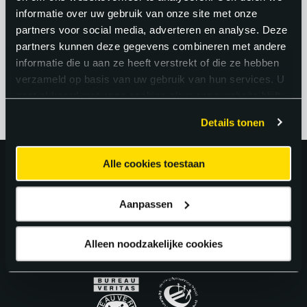
geeft jou als medewerker een sterke
informatie over uw gebruik van onze site met onze
positie op de arbeidsmarkt en volop
partners voor social media, adverteren en analyse. Deze
partners kunnen deze gegevens combineren met andere
keuze in werkgevers en projecten.
informatie die u aan ze heeft verstrekt of die ze hebben
verzameld op basis van uw gebruik van hun services. U
gaat akkoord met onze cookies als u onze website blijft
gebruiken.
Details tonen
Alle cookies toestaan
Uitstekend!
Aanpassen
4.6
uit 5 van
163
Google Reviews.
Alleen noodzakelijke cookies