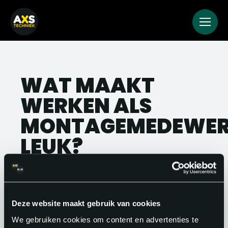
WAT MAAKT
WERKEN ALS
MONTAGEMEDEWER
LEUK?
Elke opdracht is anders. Je werkt op
wisselende locaties, aan uiteenlopende
projecten en met verschillende teams.
Deze website maakt gebruik van cookies
Geen dag is hetzelfde.
We gebruiken cookies om content en advertenties te