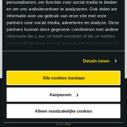
personaliseren, om functies voor social media te bieden
Bovendien zie je de directe impact van je
en om ons websiteverkeer te analyseren. Ook delen we
werk: jij hebt dat onderdeel gemonteerd,
informatie over uw gebruik van onze site met onze
jij hebt dat systeem in gebruik gesteld.
partners voor social media, adverteren en analyse. Deze
partners kunnen deze gegevens combineren met andere
Dat gevoel van trots en vakmanschap
informatie die u aan ze heeft verstrekt of die ze hebben
maakt het werk bijzonder waardevol.
verzameld op basis van uw gebruik van hun services. U
gaat akkoord met onze cookies als u onze website blijft
gebruiken.
Details tonen
Alle cookies toestaan
Uitstekend!
Aanpassen
4.6
uit 5 van
163
Google Reviews.
Alleen noodzakelijke cookies