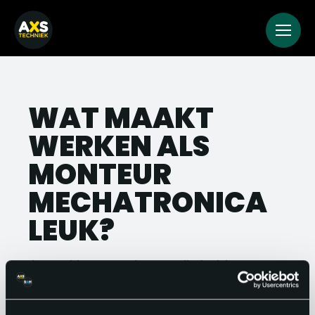
WAT MAAKT
WERKEN ALS
MONTEUR
MECHATRONICA
LEUK?
Je werkt aan systemen die beide
werelden – mechanica en elektronica –
samenbrengen. Dat maakt het vak