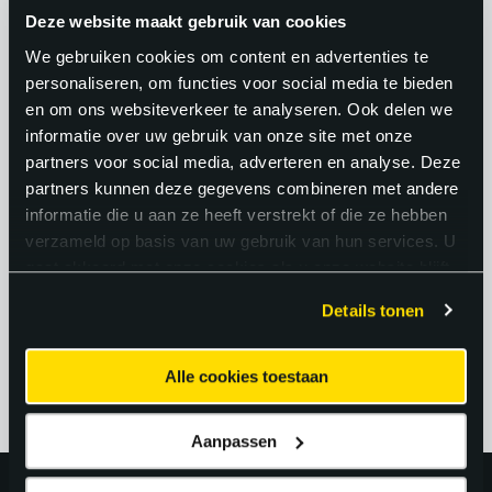
Deze website maakt gebruik van cookies
technisch veelzijdig en uitdagend.
We gebruiken cookies om content en advertenties te
Bovendien zie je het directe resultaat van
personaliseren, om functies voor social media te bieden
je werk: een machine die functioneert,
en om ons websiteverkeer te analyseren. Ook delen we
een installatie die is opgeleverd. Dat
informatie over uw gebruik van onze site met onze
partners voor social media, adverteren en analyse. Deze
tastbare resultaat, gecombineerd met
partners kunnen deze gegevens combineren met andere
de afwisseling in werkzaamheden en
informatie die u aan ze heeft verstrekt of die ze hebben
omgevingen, maakt het beroep van
verzameld op basis van uw gebruik van hun services. U
gaat akkoord met onze cookies als u onze website blijft
monteur mechatronica bijzonder
gebruiken.
aantrekkelijk.
Details tonen
Alle cookies toestaan
Aanpassen