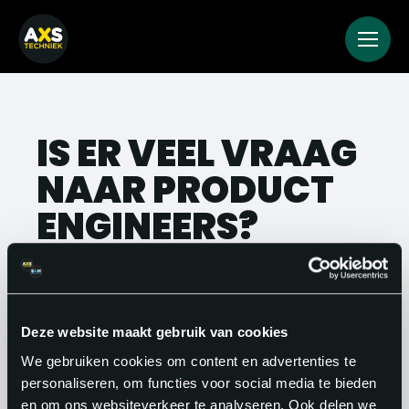
IS ER VEEL VRAAG
NAAR PRODUCT
ENGINEERS?
Ja, zeker. In de maakindustrie, hightech
sector en bij OEM-fabrikanten is er
structureel vraag naar product
Deze website maakt gebruik van cookies
engineers die ontwerp verbinden met
We gebruiken cookies om content en advertenties te
personaliseren, om functies voor social media te bieden
productie. Met de juiste achtergrond heb
en om ons websiteverkeer te analyseren. Ook delen we