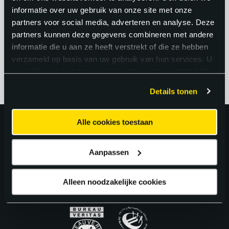
je een sterke positie op de arbeidsmarkt
informatie over uw gebruik van onze site met onze
en kun je kiezen uit interessante
partners voor social media, adverteren en analyse. Deze
partners kunnen deze gegevens combineren met andere
werkgevers en projecten.
informatie die u aan ze heeft verstrekt of die ze hebben
verzameld op basis van uw gebruik van hun services. U
gaat akkoord met onze cookies als u onze website blijft
gebruiken.
Details tonen
Alle cookies toestaan
Uitstekend!
Aanpassen
4.6
uit 5 van
163
Google Reviews.
Alleen noodzakelijke cookies