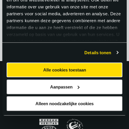
keuzes terug in de praktijk. Dat geeft een
informatie over uw gebruik van onze site met onze
gevoel van trots en vakmanschap dat
partners voor social media, adverteren en analyse. Deze
partners kunnen deze gegevens combineren met andere
moeilijk te evenaren is.
informatie die u aan ze heeft verstrekt of die ze hebben
verzameld op basis van uw gebruik van hun services. U
gaat akkoord met onze cookies als u onze website blijft
gebruiken.
Details tonen
Alle cookies toestaan
Uitstekend!
Aanpassen
4.6
uit 5 van
163
Google Reviews.
Alleen noodzakelijke cookies