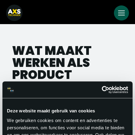
WAT MAAKT
WERKEN ALS
PRODUCT
ENGINEER LEUK?
Je werkt aan tastbare dingen die echt
gemaakt worden. Van schets tot
Deze website maakt gebruik van cookies
serieproductie: jij bent betrokken bij het
We gebruiken cookies om content en advertenties te
personaliseren, om functies voor social media te bieden
hele traject en ziet het resultaat van je
en om ons websiteverkeer te analyseren. Ook delen we