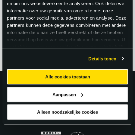
medewerker betekent dit volop kansen:
en om ons websiteverkeer te analyseren. Ook delen we
informatie over uw gebruik van onze site met onze
je kunt kiezen uit diverse bedrijven en
partners voor social media, adverteren en analyse. Deze
sectoren en hebt een sterke
partners kunnen deze gegevens combineren met andere
onderhandelingspositie.
informatie die u aan ze heeft verstrekt of die ze hebben
verzameld op basis van uw gebruik van hun services. U
gaat akkoord met onze cookies als u onze website blijft
gebruiken.
Details tonen
Alle cookies toestaan
Uitstekend!
Aanpassen
4.6
uit 5 van
163
Google Reviews.
Alleen noodzakelijke cookies