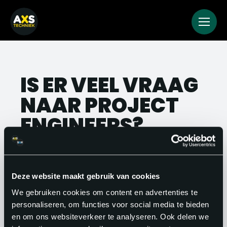
IS ER VEEL VRAAG
NAAR PROJECT
ENGINEERS?
Ja, de vraag is groot. In sectoren als
industrie, energie, bouw en hightech zijn
Deze website maakt gebruik van cookies
project engineers onmisbaar. Het
We gebruiken cookies om content en advertenties te
structurele tekort aan technisch
personaliseren, om functies voor social media te bieden
personeel maakt je positie op de
en om ons websiteverkeer te analyseren. Ook delen we