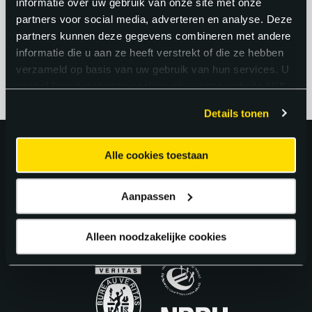
informatie over uw gebruik van onze site met onze
arbeidsmarkt sterk, met volop keuze in
partners voor social media, adverteren en analyse. Deze
werkgevers, sectoren en projecten.
partners kunnen deze gegevens combineren met andere
informatie die u aan ze heeft verstrekt of die ze hebben
verzameld op basis van uw gebruik van hun services. U
gaat akkoord met onze cookies als u onze website blijft
gebruiken.
Details tonen
Uitstekend!
Alle cookies toestaan
Aanpassen
4.6
uit 5 van
163
Google Reviews.
Alleen noodzakelijke cookies