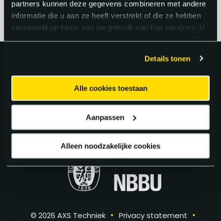
partners kunnen deze gegevens combineren met andere
informatie die u aan ze heeft verstrekt of die ze hebben
verzameld op basis van uw gebruik van hun services. U
gaat akkoord met onze cookies als u onze website blijft
gebruiken.
Details tonen
Uitstekend!
Alle cookies toestaan
4.6
uit 5 van
163
Google Reviews.
Aanpassen
Alleen noodzakelijke cookies
•
•
© 2026 AXS Techniek
Privacy statement