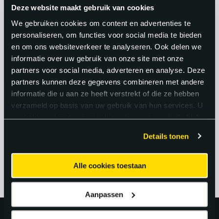
dag is hetzelfde en servicemonteurs
Deze website maakt gebruik van cookies
werken op verschillende locaties en met
We gebruiken cookies om content en advertenties te
personaliseren, om functies voor social media te bieden
uiteenlopende systemen. Bovendien
en om ons websiteverkeer te analyseren. Ook delen we
biedt de functie toekomstperspectief.
informatie over uw gebruik van onze site met onze
Technische installaties worden steeds
partners voor social media, adverteren en analyse. Deze
partners kunnen deze gegevens combineren met andere
complexer en slimmer, waardoor
informatie die u aan ze heeft verstrekt of die ze hebben
servicemonteurs zich continu kunnen
verzameld op basis van uw gebruik van hun services. U
ontwikkelen en hun kennis kunnen
gaat akkoord met onze cookies als u onze website blijft
gebruiken.
uitbreiden.
Details tonen
Alle cookies toestaan
Aanpassen