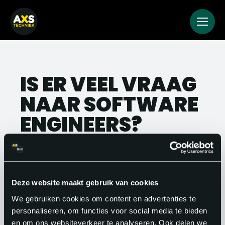
IS ER VEEL VRAAG
NAAR SOFTWARE
ENGINEERS?
Absoluut. De vraag naar software
engineers is structureel hoog, in vrijwel
alle sectoren. Van startups tot grote
Deze website maakt gebruik van cookies
industriële bedrijven: bijna elke
We gebruiken cookies om content en advertenties te
personaliseren, om functies voor social media te bieden
organisatie heeft engineers nodig die
en om ons websiteverkeer te analyseren. Ook delen we