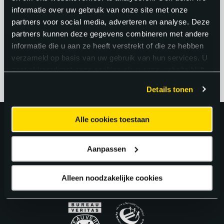
software kunnen bouwen en
informatie over uw gebruik van onze site met onze
onderhouden. Dat geeft jou als engineer
partners voor social media, adverteren en analyse. Deze
partners kunnen deze gegevens combineren met andere
een sterke positie op de arbeidsmarkt.
informatie die u aan ze heeft verstrekt of die ze hebben
verzameld op basis van uw gebruik van hun services. U
gaat akkoord met onze cookies als u onze website blijft
gebruiken.
Details tonen
Alle cookies toestaan
Uitstekend!
Aanpassen
4.6
uit 5 van
163
Google Reviews.
Alleen noodzakelijke cookies