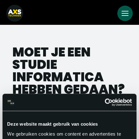
MOET JE EEN
STUDIE
INFORMATICA
HEBBEN GEDAAN?
Niet per se. Veel software engineers zijn
zelfstudie, hebben een bootcamp
gevolgd of hebben een aanverwante
Deze website maakt gebruik van cookies
technische opleiding. Wat telt, is dat je
We gebruiken cookies om content en advertenties te