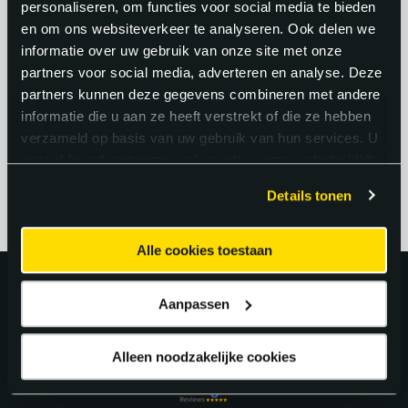
personaliseren, om functies voor social media te bieden
kunt laten zien dat je goed kunt
en om ons websiteverkeer te analyseren. Ook delen we
programmeren, snel bijleert en
informatie over uw gebruik van onze site met onze
samenwerkt. Een sterke portfolio met
partners voor social media, adverteren en analyse. Deze
partners kunnen deze gegevens combineren met andere
projecten spreekt soms harder dan een
informatie die u aan ze heeft verstrekt of die ze hebben
diploma.
verzameld op basis van uw gebruik van hun services. U
gaat akkoord met onze cookies als u onze website blijft
gebruiken.
Details tonen
Alle cookies toestaan
Uitstekend!
Aanpassen
4.6
uit 5 van
163
Google Reviews.
Alleen noodzakelijke cookies