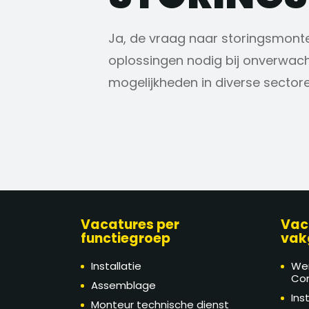
Ja, de vraag naar storingsmonteu
oplossingen nodig bij onverwacht
mogelijkheden in diverse sectore
Vacatures per
Vac
functiegroep
vak
Installatie
We
Con
Assemblage
Ins
Monteur technische dienst