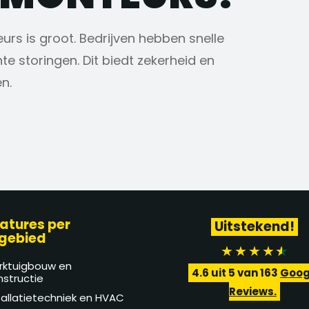
rs is groot. Bedrijven hebben snelle
e storingen. Dit biedt zekerheid en
n.
atures per
Uitstekend!
gebied
rktuigbouw en
4.6
uit 5 van
163
Goog
structie
Reviews.
tallatietechniek en HVAC