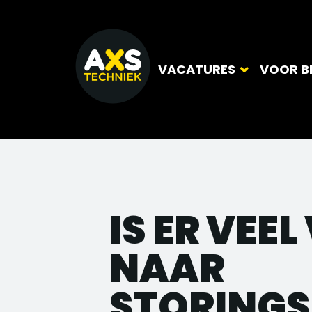
VACATURES
VOOR B
IS ER VEE
NAAR
STORING