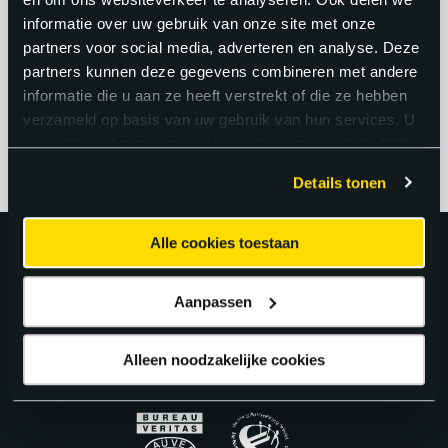
druk en bouwen aan iets dat steeds
informatie over uw gebruik van onze site met onze
beter wordt, maakt dit vak inhoudelijk
partners voor social media, adverteren en analyse. Deze
partners kunnen deze gegevens combineren met andere
sterk en afwisselend.
informatie die u aan ze heeft verstrekt of die ze hebben
verzameld op basis van uw gebruik van hun services. U
gaat akkoord met onze cookies als u onze website blijft
gebruiken.
Details tonen
Alle cookies toestaan
Uitstekend!
Aanpassen
4.6
uit 5 van
163
Google Reviews.
Alleen noodzakelijke cookies