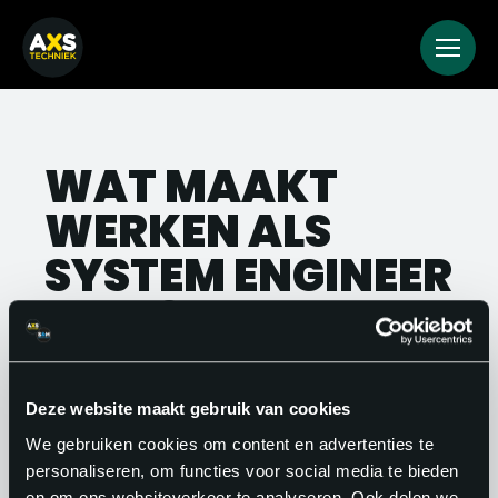
WAT MAAKT
WERKEN ALS
SYSTEM ENGINEER
LEUK?
Je werkt aan iets dat echt telt: als jouw
systemen draaien, draait de hele
Deze website maakt gebruik van cookies
organisatie. De combinatie van
We gebruiken cookies om content en advertenties te
personaliseren, om functies voor social media te bieden
diepgaande techniek, puzzelen onder
en om ons websiteverkeer te analyseren. Ook delen we