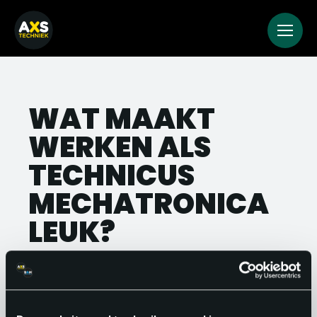
WAT MAAKT
WERKEN ALS
TECHNICUS
MECHATRONICA
LEUK?
Geen storing is hetzelfde. Elke dag breng
je nieuwe technische puzzels met je mee.
Het oplossen van een complexe storing