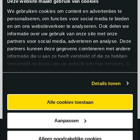
Deze website maakt gebruik van cookies
en het weer in bedrijf stellen van een
We gebruiken cookies om content en advertenties te
machine geeft een gevoel van
personaliseren, om functies voor social media te bieden
en om ons websiteverkeer te analyseren. Ook delen we
voldoening dat moeilijk te beschrijven is.
informatie over uw gebruik van onze site met onze
Bovendien werk je aan de grens van
partners voor social media, adverteren en analyse. Deze
mechanica, elektronica en software. Dat
partners kunnen deze gegevens combineren met andere
informatie die u aan ze heeft verstrekt of die ze hebben
maakt het vak dynamisch,
verzameld op basis van uw gebruik van hun services. U
toekomstgericht en inhoudelijk
gaat akkoord met onze cookies als u onze website blijft
uitdagend.
gebruiken.
Details tonen
Alle cookies toestaan
Aanpassen
Uitstekend!
Alleen noodzakelijke cookies