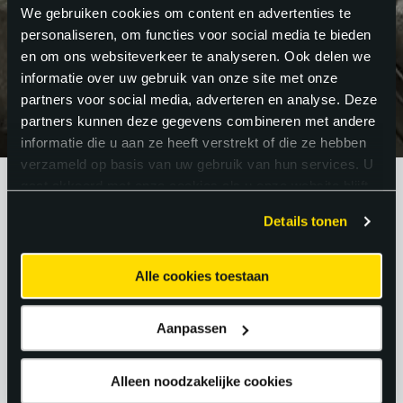
We gebruiken cookies om content en advertenties te
personaliseren, om functies voor social media te bieden
WAT ZEGGEN
en om ons websiteverkeer te analyseren. Ook delen we
informatie over uw gebruik van onze site met onze
PARTNERS
.
partners voor social media, adverteren en analyse. Deze
partners kunnen deze gegevens combineren met andere
informatie die u aan ze heeft verstrekt of die ze hebben
verzameld op basis van uw gebruik van hun services. U
gaat akkoord met onze cookies als u onze website blijft
gebruiken.
“PERSOONLIJK, OPEN COMMUNICATIE,
Details tonen
DUIDELIJK”.
Miranda Wolda - Partner van AXS
Techniek
Alle cookies toestaan
Aanpassen
“SNEL, GOEDE COMMUNICATIE, INZICHT
IN WAT WIJ NODIG HEBBEN.”
Alleen noodzakelijke cookies
Letty Oostdijk - Partner van AXS