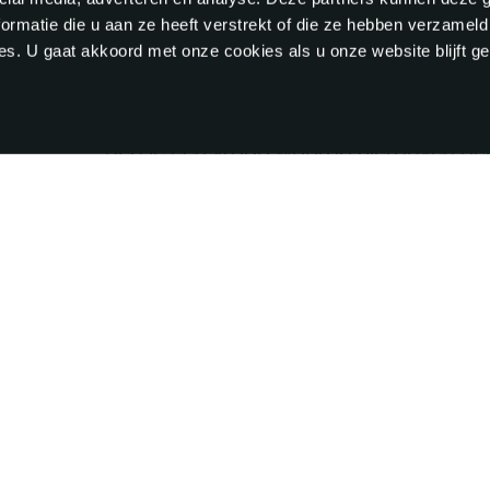
ormatie die u aan ze heeft verstrekt of die ze hebben verzameld
s. U gaat akkoord met onze cookies als u onze website blijft ge
HEB JE EEN 
Heb je een vraag waarop hierboven g
contact met mij op!
AXS Service en support
Service & support
010 - 41 035 36