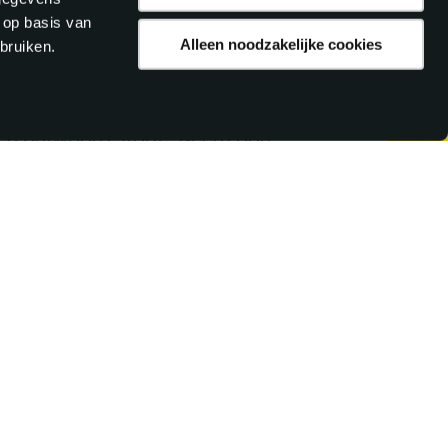
 op basis van
Alleen noodzakelijke cookies
bruiken.
VRAAG?
een antwoord staat? Neem dan
STEL EEN VRAAG