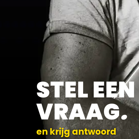
STEL EEN
VRAAG
.
en krijg antwoord