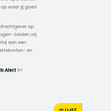
 op waar jij goed
opdrachtgever op
dagen- bieden wij
rbij aan een
iektekosten- en
b Alert
in!
LIJST