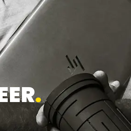
EER
.