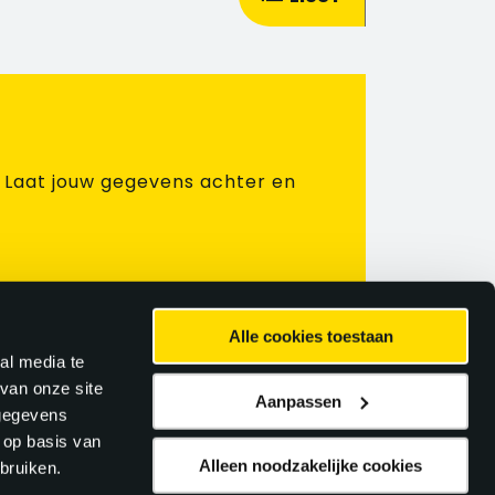
? Laat jouw gegevens achter en
Alle cookies toestaan
al media te
 opnieuw of laat jouw gegevens
van onze site
Aanpassen
 gegevens
 op basis van
Alleen noodzakelijke cookies
bruiken.