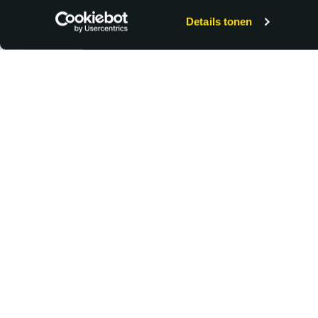
Details tonen
FUNCTIENIVEAU
POPULAIRE FUNCTIES
Vacatures per
Vac
functiegroep
vak