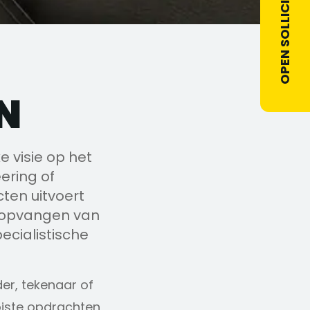
OPEN SOLLICITATIE
N
e visie op het
ering of
cten uitvoert
t opvangen van
cialistische
der, tekenaar of
oiste opdrachten