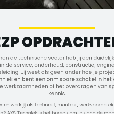
ZZP OPDRACHTE
nnen de technische sector heb jij een duidelijk
in de service, onderhoud, constructie, engine
eiding. Jij weet als geen ander hoe je proje
hniek en bent een onmisbare schakel in he
de werkzaamheden of het overdragen van spe
kennis.
’er en werk jij als techneut, monteur, werkvoorberei
 aan? AXS Techniek is het bureau om jou aan de mo