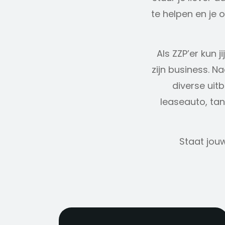
te helpen en je 
Als ZZP’er kun 
zijn business. N
diverse uit
leaseauto, tan
Staat jou