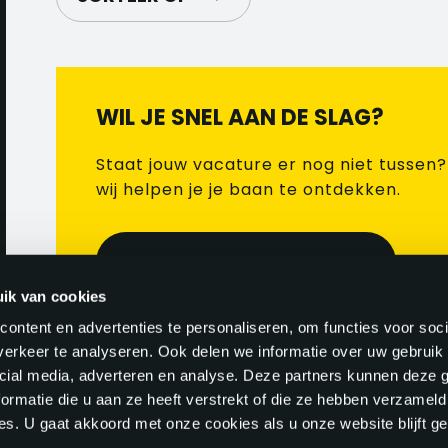
WIL JE SNEL AAN DE SLAG?
Staat jouw vacature er nog niet tussen
wij helpen je je baan te ontdekken.
OPEN SOLLICITATIE
ik van cookies
ontent en advertenties te personaliseren, om functies voor soci
Geen vacatures gevonden. Probeer het
erkeer te analyseren. Ook delen we informatie over uw gebruik 
cial media, adverteren en analyse. Deze partners kunnen deze
achter met een open sollicitatie.
ormatie die u aan ze heeft verstrekt of die ze hebben verzameld
s. U gaat akkoord met onze cookies als u onze website blijft ge