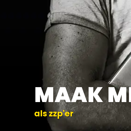
MAAK M
als zzp'er