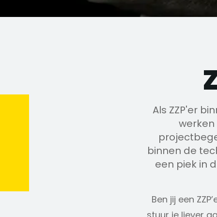
Als ZZP'er bi
werken 
projectbegel
binnen de tec
een piek in 
Ben jij een ZZP
stuur je liever